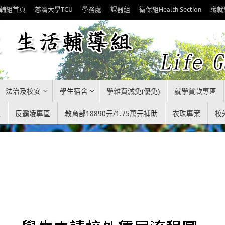
輔組首頁
慈濟大學TCU
學務處
課器組
衛保組Health Section
職就
法治及校安
學生宿舍
學雜費減免(優免)
就學貸款專區
區
反霸凌專區
教育部18890元/1.75萬元補助
衣珠專案
校