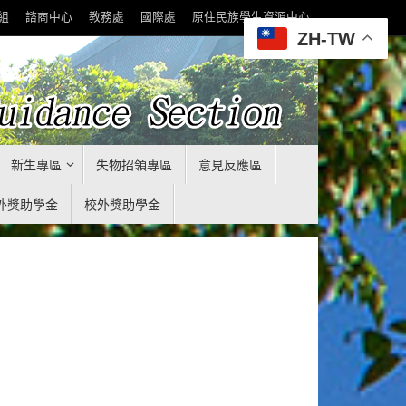
組
諮商中心
教務處
國際處
原住民族學生資源中心
ZH-TW
新生專區
失物招領專區
意見反應區
外獎助學金
校外獎助學金