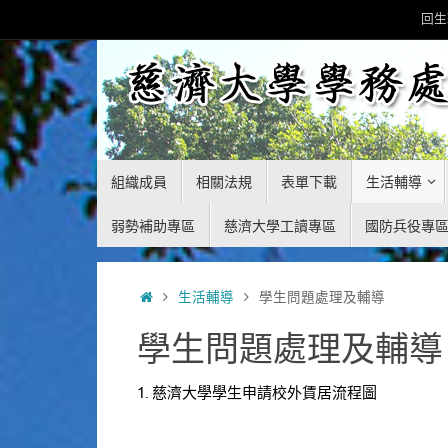
Skip
回生
to
content
Skip
組織成員
相關法規
表單下載
生活輔導
to
content
弱勢補助專區
慈濟大學工讀專區
國防兵役專
Home
生活輔導
學生問題處理及輔導
學生問題處理及輔導
1. 慈濟大學學生申請校外賃居流程圖