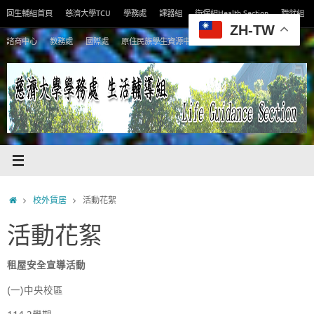
Skip
回生輔組首頁
慈濟大學TCU
學務處
課器組
衛保組Health Section
職就組
to
ZH-TW
content
諮商中心
教務處
國際處
原住民族學生資源中心
Home
校外賃居
活動花絮
活動花絮
租屋安全宣導活動
(一)中央校區