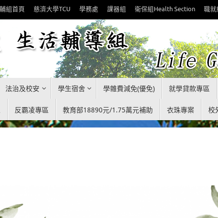
輔組首頁
慈濟大學TCU
學務處
課器組
衛保組Health Section
職就
法治及校安
學生宿舍
學雜費減免(優免)
就學貸款專區
區
反霸凌專區
教育部18890元/1.75萬元補助
衣珠專案
校