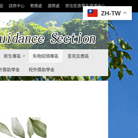
組
諮商中心
教務處
國際處
原住民族學生資源中心
ZH-TW
新生專區
失物招領專區
意見反應區
外獎助學金
校外獎助學金