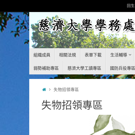
Skip
回生
to
content
Skip
組織成員
相關法規
表單下載
生活輔導
to
content
弱勢補助專區
慈濟大學工讀專區
國防兵役專
Home
失物招領專區
失物招領專區