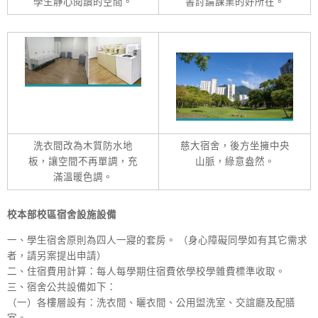
學生靜心閱讀的空間。
書討論課業的好所在。
洗衣間改為木質防水地
慈大宿舍，後方坐擁中央
板，讓空間不再單調，充
山脈，綠意盎然。
滿溫暖色調。
校本部校區宿舍設施設備
一、學生宿舍原則為四人一寢的套房。 （身心障礙同學如有其它需求
者，請另案提出申請）
二、住宿費用計算：每人每學期住宿費依學校學雜費標準收取。
三、宿舍公共設備如下：
（一）各樓層設有：洗衣間、曬衣間、公用盥洗室、交誼廳及配膳