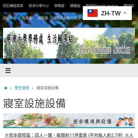
Skip
回生輔組首頁
慈濟大學TCU
學務處
課器組
衛保組Health Section
職就組
to
ZH-TW
content
諮商中心
教務處
國際處
原住民族學生資源中心
Home
學生宿舍
寢室設施設備
寢室設施設備
※校本部校區：四人一寢，每間約11坪套房 (平均每人約2.7坪) ※人