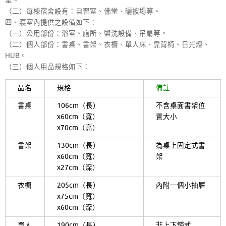
室。
（二）每棟宿舍設有：自習室、佛堂、曬被場等。
四、寢室內提供之設備如下：
（一）公用部份：浴室、廁所、盥洗設備、吊扇等。
（二）個人部份：書桌、書架、衣櫥、單人床、靠背椅、日光燈、
HUB。
（三）個人用品規格如下：
品名
規格
備註
書桌
106cm（長）
不含桌面書架位
x60cm（寬）
置大小
x70cm（高）
書架
130cm（長）
為桌上固定式書
x60cm（寬）
架
x27cm（深）
衣櫥
205cm（長）
內附一個小抽屜
x75cm（寬）
x60cm（深）
單人
190cm（長）
非上下舖式