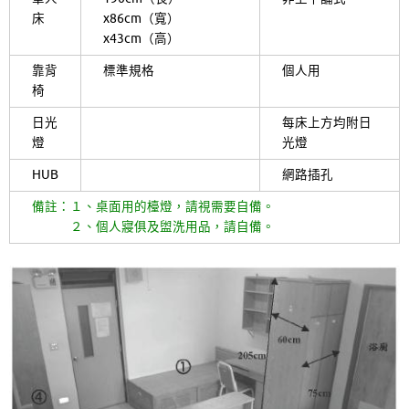
床
x86cm（寬）
x43cm（高）
靠背
標準規格
個人用
椅
日光
每床上方均附日
燈
光燈
HUB
網路插孔
備註：１、桌面用的檯燈，請視需要自備。
２、個人寢俱及盥洗用品，請自備。