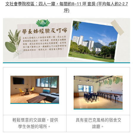
文社會學院校區：四人一寢，每間約8~11 坪 套房 (平均每人約2-2.7
坪)
輕鬆愜意的交誼廳，提供
具有星巴克風格的宿舍交
學生休憩的場所。
誼廳。