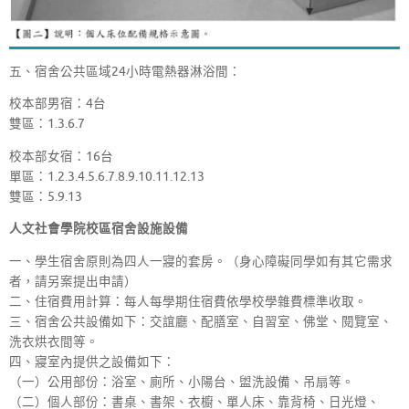
五、宿舍公共區域24小時電熱器淋浴間：
校本部男宿：4台
雙區：1.3.6.7
校本部女宿：16台
單區：1.2.3.4.5.6.7.8.9.10.11.12.13
雙區：5.9.13
人文社會學院校區宿舍設施設備
一、學生宿舍原則為四人一寢的套房。（身心障礙同學如有其它需求
者，請另案提出申請）
二、住宿費用計算：每人每學期住宿費依學校學雜費標準收取。
三、宿舍公共設備如下：交誼廳、配膳室、自習室、佛堂、閱覽室、
洗衣烘衣間等。
四、寢室內提供之設備如下：
（一）公用部份：浴室、廁所、小陽台、盥洗設備、吊扇等。
（二）個人部份：書桌、書架、衣櫥、單人床、靠背椅、日光燈、